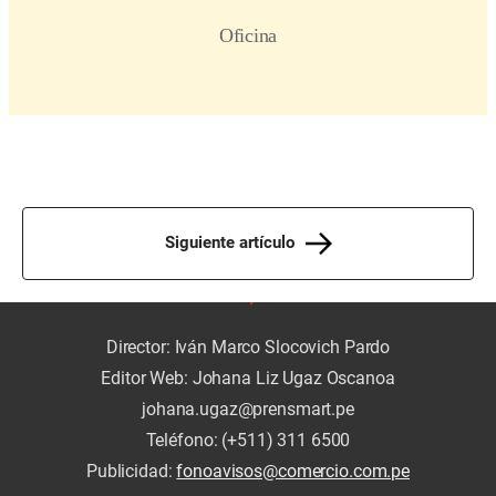
Siguiente artículo
Director: Iván Marco Slocovich Pardo
Editor Web: Johana Liz Ugaz Oscanoa
johana.ugaz@prensmart.pe
Teléfono: (+511) 311 6500
Publicidad:
fonoavisos@comercio.com.pe