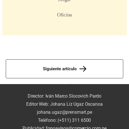
Siguiente artículo
Director: Iván Marco Slocovich Pardo
Editor Web: Johana Liz Ugaz Oscanoa
johana.ugaz@prensmart.pe
Teléfono: (+511) 311 6500
Publicidad:
fonoavisos@comercio.com.pe