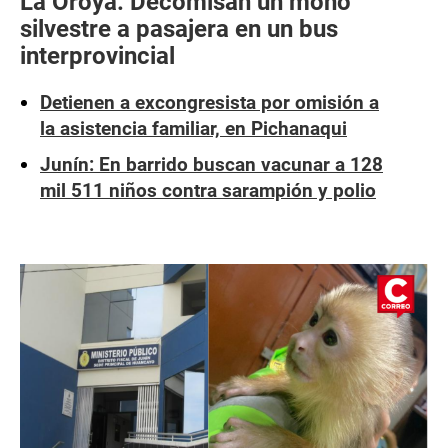
La Oroya: Decomisan un mono
silvestre a pasajera en un bus
interprovincial
Detienen a excongresista por omisión a
la asistencia familiar, en Pichanaqui
Junín: En barrido buscan vacunar a 128
mil 511 niños contra sarampión y polio