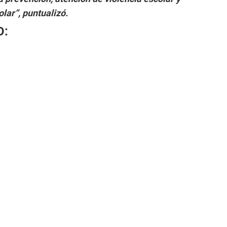
lar”, puntualizó.
O: