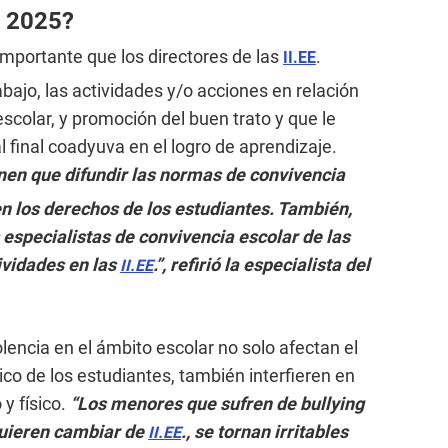
l 2025?
 importante que los directores de las
.
II.EE
abajo, las actividades y/o acciones en relación
escolar, y promoción del buen trato y que le
 final coadyuva en el logro de aprendizaje.
enen que difundir las normas de convivencia
n los derechos de los estudiantes. También,
 especialistas de convivencia escolar de las
ividades en las
.”, refirió la especialista del
II.EE
olencia en el ámbito escolar no solo afectan el
co de los estudiantes, también interfieren en
 y físico.
“Los menores que sufren de bullying
quieren cambiar de
., se tornan irritables
II.EE