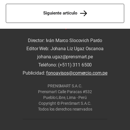
Siguiente artículo
Director: Iván Marco Slocovich Pardo
Editor Web: Johana Liz Ugaz Oscanoa
johana.ugaz@prensmart.pe
Teléfono: (+511) 311 6500
Publicidad:
fonoavisos@comercio.com.pe
PRENSMART S.A.C.
Prensmart Calle Paracas #532
Pueblo Libre, Lima - Perú
Copyright © PrenSmart S.A.C.
Todos los derechos reservados