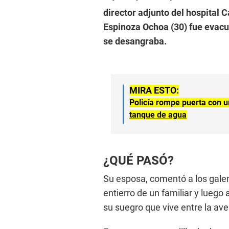
director adjunto del hospital 
Espinoza Ochoa (30) fue evacu
se desangraba.
MIRA ESTO:
Policía rompe puerta con 
tanque de agua
¿QUÉ PASÓ?
Su esposa, comentó a los galen
entierro de un familiar y luego
su suegro que vive entre la aven