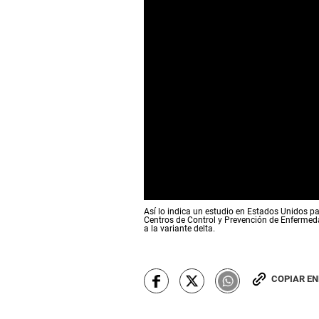
0
Así lo indica un estudio en Estados Unidos pa
s
Centros de Control y Prevención de Enfermeda
e
a la variante delta.
c
o
n
d
COPIAR E
s
o
f
0