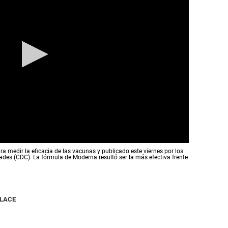
ra medir la eficacia de las vacunas y publicado este viernes por los
des (CDC). La fórmula de Moderna resultó ser la más efectiva frente
NLACE