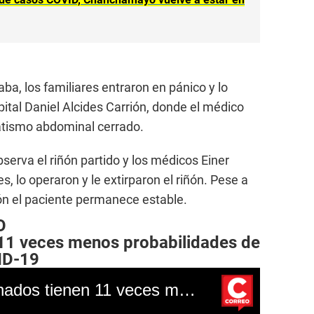
aba, los familiares entraron en pánico y lo
ital Daniel Alcides Carrión, donde el médico
atismo abdominal cerrado.
serva el riñón partido y los médicos Einer
lo operaron y le extirparon el riñón. Pese a
ión el paciente permanece estable.
O
11 veces menos probabilidades de
ID-19
COVID-19: Los vacunados tienen 11 veces menos probabilidades de morir a causa del virus