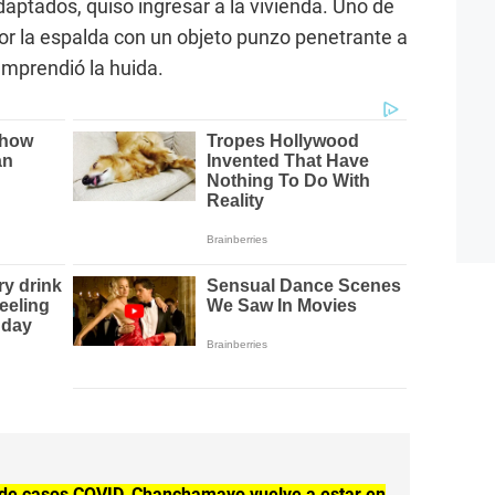
aptados, quiso ingresar a la vivienda. Uno de
por la espalda con un objeto punzo penetrante a
 emprendió la huida.
de casos COVID, Chanchamayo vuelve a estar en