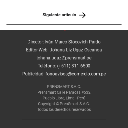
Siguiente artículo
Director: Iván Marco Slocovich Pardo
Editor Web: Johana Liz Ugaz Oscanoa
johana.ugaz@prensmart.pe
Teléfono: (+511) 311 6500
Publicidad:
fonoavisos@comercio.com.pe
PRENSMART S.A.C.
Prensmart Calle Paracas #532
Pueblo Libre, Lima - Perú
Copyright © PrenSmart S.A.C.
Todos los derechos reservados