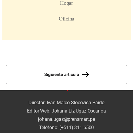
Siguiente artículo
Director: Iván Marco Slocovich Pardo
Editor Web: Johana Liz Ugaz Oscanoa
johana.ugaz@prensmart.pe
Teléfono: (+511) 311 6500