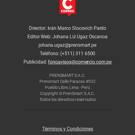
Director: Iván Marco Slocovich Pardo
Editor Web: Johana Liz Ugaz Oscanoa
johana.ugaz@prensmart.pe
Teléfono: (+511) 311 6500
Publicidad:
fonoavisos@comercio.com.pe
PRENSMART S.A.C.
Prensmart Calle Paracas #532
Pueblo Libre, Lima - Perú
Copyright © PrenSmart S.A.C.
Todos los derechos reservados
Términos y Condiciones