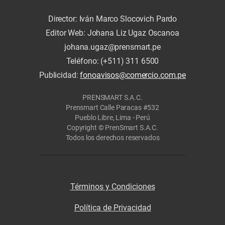
Director: Iván Marco Slocovich Pardo
Editor Web: Johana Liz Ugaz Oscanoa
johana.ugaz@prensmart.pe
Teléfono: (+511) 311 6500
Publicidad:
fonoavisos@comercio.com.pe
PRENSMART S.A.C.
Prensmart Calle Paracas #532
Pueblo Libre, Lima - Perú
Copyright © PrenSmart S.A.C.
Todos los derechos reservados
Términos y Condiciones
Política de Privacidad