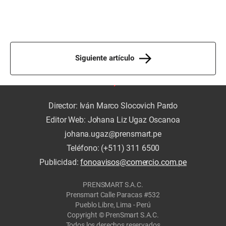
Siguiente artículo
Director: Iván Marco Slocovich Pardo
Editor Web: Johana Liz Ugaz Oscanoa
johana.ugaz@prensmart.pe
Teléfono: (+511) 311 6500
Publicidad:
fonoavisos@comercio.com.pe
PRENSMART S.A.C.
Prensmart Calle Paracas #532
Pueblo Libre, Lima - Perú
Copyright © PrenSmart S.A.C.
Todos los derechos reservados