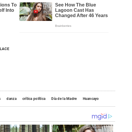
NLACE
s
danza
crítica política
Día de la Madre
Huancayo