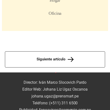
Siguiente artículo
Director: Iván Marco Slocovich Pardo
Editor Web: Johana Liz Ugaz Oscanoa
johana.ugaz@prensmart.pe
Teléfono: (+511) 311 6500
Publicidad:
fonoavisos@comercio.com.pe