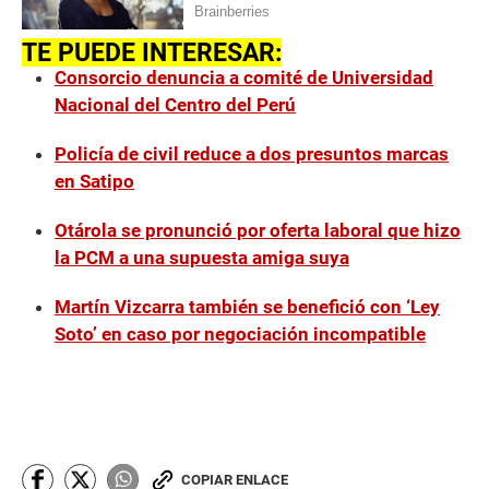
TE PUEDE INTERESAR:
Consorcio denuncia a comité de Universidad
Nacional del Centro del Perú
Policía de civil reduce a dos presuntos marcas
en Satipo
Otárola se pronunció por oferta laboral que hizo
la PCM a una supuesta amiga suya
Martín Vizcarra también se benefició con ‘Ley
Soto’ en caso por negociación incompatible
COPIAR ENLACE