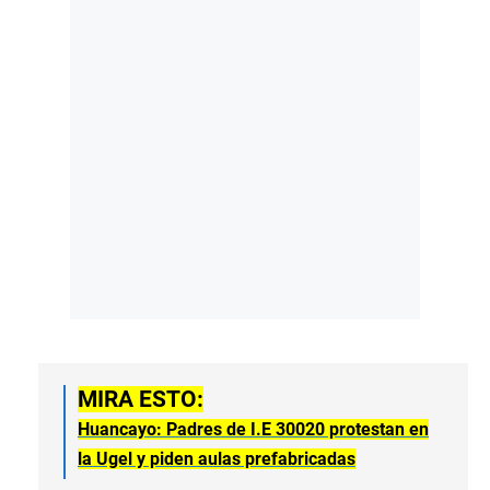
MIRA ESTO:
Huancayo: Padres de I.E 30020 protestan en
la Ugel y piden aulas prefabricadas