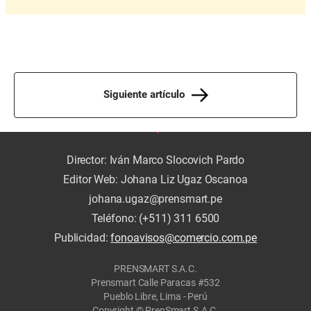
Siguiente artículo
Director: Iván Marco Slocovich Pardo
Editor Web: Johana Liz Ugaz Oscanoa
johana.ugaz@prensmart.pe
Teléfono: (+511) 311 6500
Publicidad:
fonoavisos@comercio.com.pe
PRENSMART S.A.C.
Prensmart Calle Paracas #532
Pueblo Libre, Lima - Perú
Copyright © PrenSmart S.A.C.