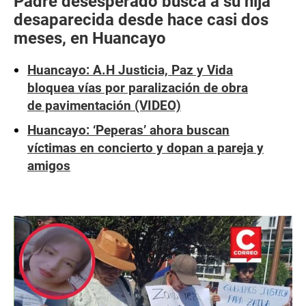
Padre desesperado busca a su hija
desaparecida desde hace casi dos
meses, en Huancayo
Huancayo: A.H Justicia, Paz y Vida
bloquea vías por paralización de obra
de pavimentación (VIDEO)
Huancayo: ‘Peperas’ ahora buscan
víctimas en concierto y dopan a pareja y
amigos