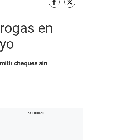
drogas en
ayo
itir cheques sin