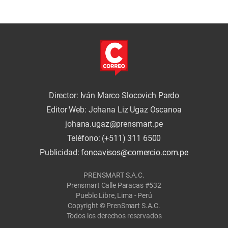
Municipalidad Provincial
de Huancayo
Director: Iván Marco Slocovich Pardo
Editor Web: Johana Liz Ugaz Oscanoa
johana.ugaz@prensmart.pe
Teléfono: (+511) 311 6500
Publicidad:
fonoavisos@comercio.com.pe
PRENSMART S.A.C.
Prensmart Calle Paracas #532
Pueblo Libre, Lima - Perú
Copyright © PrenSmart S.A.C.
Todos los derechos reservados