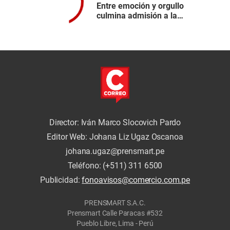
Entre emoción y orgullo
culmina admisión a la
UNCP mira aquí los
resultados del segundo
día
Director: Iván Marco Slocovich Pardo
Editor Web: Johana Liz Ugaz Oscanoa
johana.ugaz@prensmart.pe
Teléfono: (+511) 311 6500
Publicidad:
fonoavisos@comercio.com.pe
PRENSMART S.A.C.
Prensmart Calle Paracas #532
Pueblo Libre, Lima - Perú