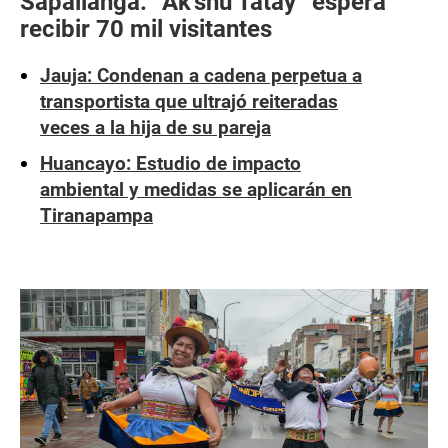
Sapallanga: “Ak’shu Tatay” espera
recibir 70 mil visitantes
Jauja: Condenan a cadena perpetua a
transportista que ultrajó reiteradas
veces a la hija de su pareja
Huancayo: Estudio de impacto
ambiental y medidas se aplicarán en
Tiranapampa