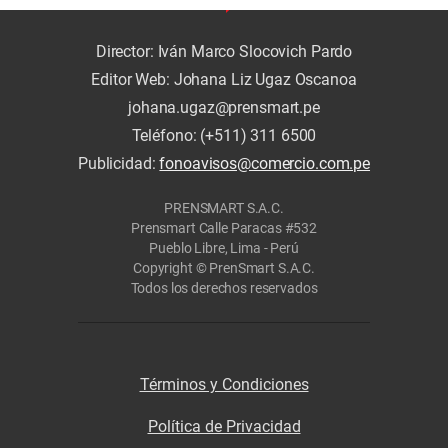
Director: Iván Marco Slocovich Pardo
Editor Web: Johana Liz Ugaz Oscanoa
johana.ugaz@prensmart.pe
Teléfono: (+511) 311 6500
Publicidad:
fonoavisos@comercio.com.pe
PRENSMART S.A.C.
Prensmart Calle Paracas #532
Pueblo Libre, Lima - Perú
Copyright © PrenSmart S.A.C.
Todos los derechos reservados
Términos y Condiciones
Política de Privacidad