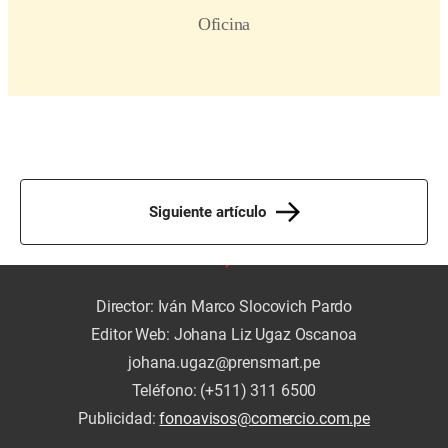
Siguiente artículo
Director: Iván Marco Slocovich Pardo
Editor Web: Johana Liz Ugaz Oscanoa
johana.ugaz@prensmart.pe
Teléfono: (+511) 311 6500
Publicidad:
fonoavisos@comercio.com.pe