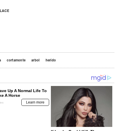
NLACE
a
cortamonte
arbol
herido