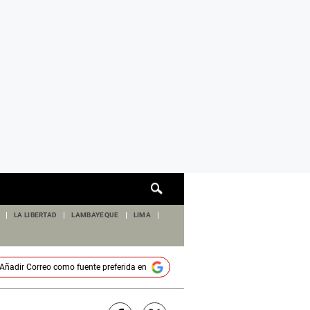
Cuadro
de
búsqueda
LA LIBERTAD
LAMBAYEQUE
LIMA
Añadir
Correo
como fuente preferida en