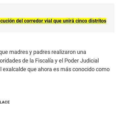
ción del corredor vial que unirá cinco distritos
 que madres y padres realizaron una
ridades de la Fiscalía y el Poder Judicial
e al exalcalde que ahora es más conocido como
NLACE