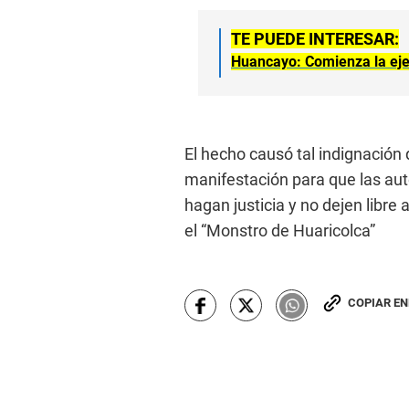
TE PUEDE INTERESAR:
Huancayo: Comienza la ejecu
El hecho causó tal indignación
manifestación para que las auto
hagan justicia y no dejen libr
el “Monstro de Huaricolca”
COPIAR E