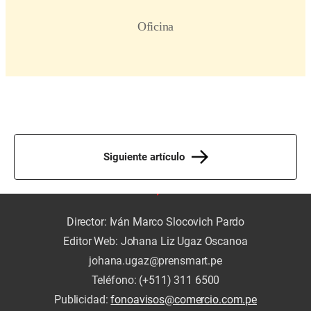
Siguiente artículo
Director: Iván Marco Slocovich Pardo
Editor Web: Johana Liz Ugaz Oscanoa
johana.ugaz@prensmart.pe
Teléfono: (+511) 311 6500
Publicidad:
fonoavisos@comercio.com.pe