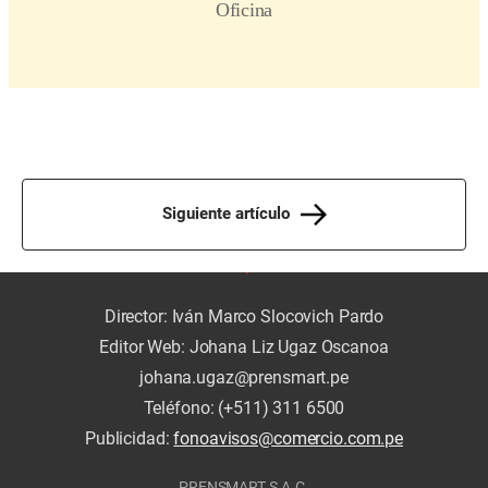
Siguiente artículo
Director: Iván Marco Slocovich Pardo
Editor Web: Johana Liz Ugaz Oscanoa
johana.ugaz@prensmart.pe
Teléfono: (+511) 311 6500
Publicidad:
fonoavisos@comercio.com.pe
PRENSMART S.A.C.