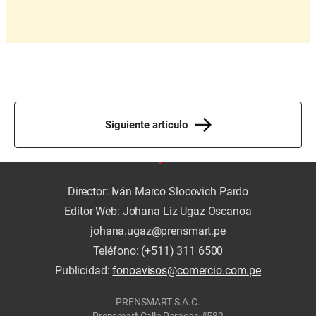
Siguiente artículo
Director: Iván Marco Slocovich Pardo
Editor Web: Johana Liz Ugaz Oscanoa
johana.ugaz@prensmart.pe
Teléfono: (+511) 311 6500
Publicidad:
fonoavisos@comercio.com.pe
PRENSMART S.A.C.
Prensmart Calle Paracas #532