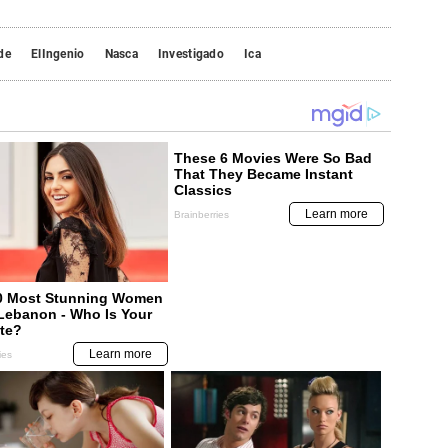
de
ElIngenio
Nasca
Investigado
Ica