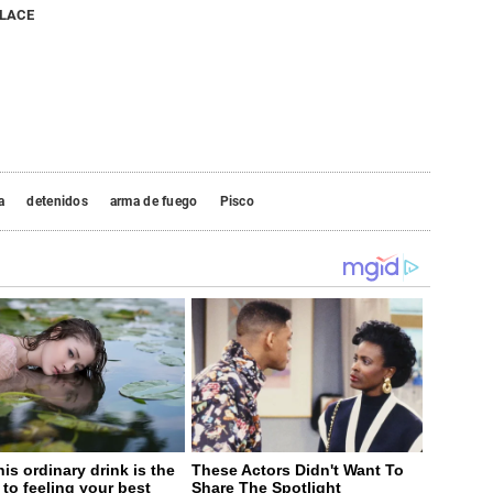
NLACE
a
detenidos
arma de fuego
Pisco