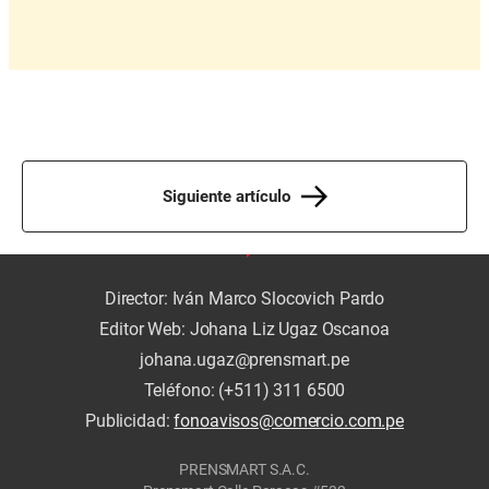
Siguiente artículo
Director: Iván Marco Slocovich Pardo
Editor Web: Johana Liz Ugaz Oscanoa
johana.ugaz@prensmart.pe
Teléfono: (+511) 311 6500
Publicidad:
fonoavisos@comercio.com.pe
PRENSMART S.A.C.