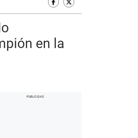
do
mpión en la