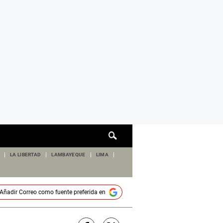
Cuadro
de
búsqueda
LA LIBERTAD
LAMBAYEQUE
LIMA
Añadir
Correo
como fuente preferida en