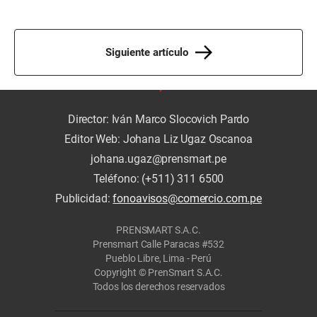
Siguiente artículo
Director: Iván Marco Slocovich Pardo
Editor Web: Johana Liz Ugaz Oscanoa
johana.ugaz@prensmart.pe
Teléfono: (+511) 311 6500
Publicidad:
fonoavisos@comercio.com.pe
PRENSMART S.A.C.
Prensmart Calle Paracas #532
Pueblo Libre, Lima - Perú
Copyright © PrenSmart S.A.C.
Todos los derechos reservados