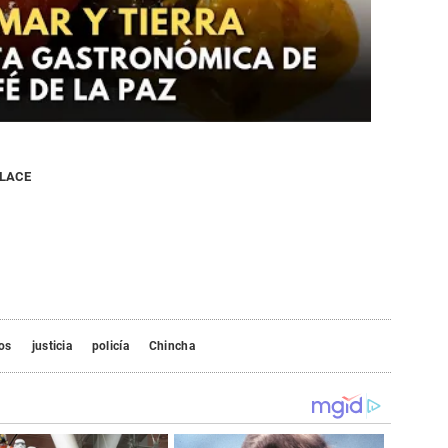
NLACE
os
justicia
policía
Chincha