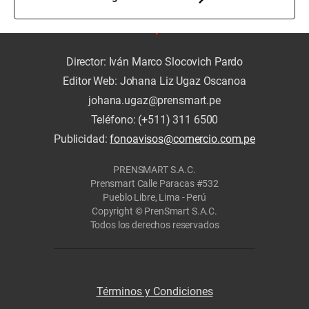
Director: Iván Marco Slocovich Pardo
Editor Web: Johana Liz Ugaz Oscanoa
johana.ugaz@prensmart.pe
Teléfono: (+511) 311 6500
Publicidad:
fonoavisos@comercio.com.pe
PRENSMART S.A.C.
Prensmart Calle Paracas #532
Pueblo Libre, Lima - Perú
Copyright © PrenSmart S.A.C.
Todos los derechos reservados
Términos y Condiciones