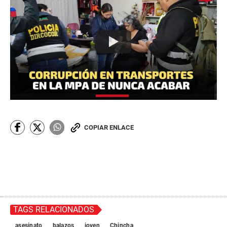
COPIAR ENLACE
TAGS RELACIONADOS
asesinato
balazos
joven
Chincha