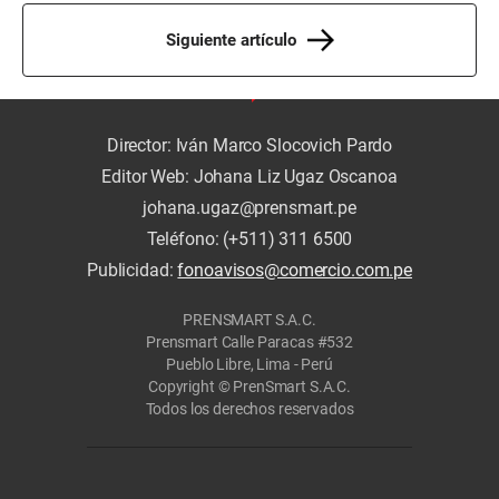
Siguiente artículo
Director: Iván Marco Slocovich Pardo
Editor Web: Johana Liz Ugaz Oscanoa
johana.ugaz@prensmart.pe
Teléfono: (+511) 311 6500
Publicidad:
fonoavisos@comercio.com.pe
PRENSMART S.A.C.
Prensmart Calle Paracas #532
Pueblo Libre, Lima - Perú
Copyright © PrenSmart S.A.C.
Todos los derechos reservados