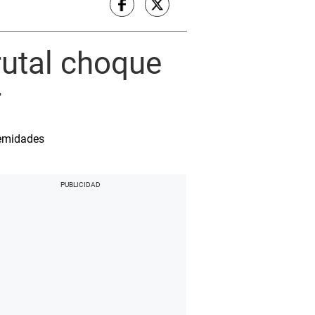
rutal choque
r
remidades