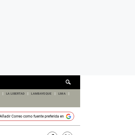
Cuadro
de
búsqueda
LA LIBERTAD
LAMBAYEQUE
LIMA
Añadir
Correo
como fuente preferida en