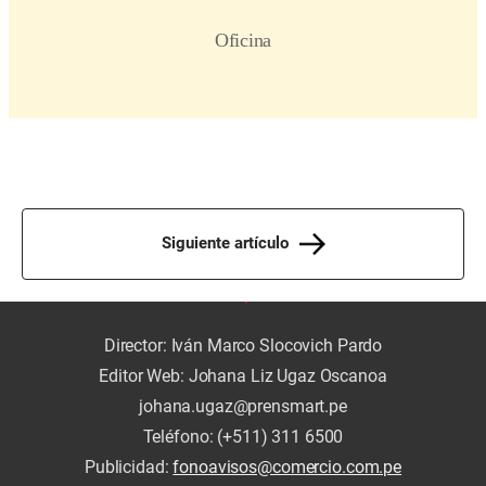
Siguiente artículo
Director: Iván Marco Slocovich Pardo
Editor Web: Johana Liz Ugaz Oscanoa
johana.ugaz@prensmart.pe
Teléfono: (+511) 311 6500
Publicidad:
fonoavisos@comercio.com.pe