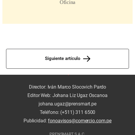
Siguiente artículo
Director: Iván Marco Slocovich Pardo
Editor Web: Johana Liz Ugaz Oscanoa
johana.ugaz@prensmart.pe
Teléfono: (+511) 311 6500
Publicidad:
fonoavisos@comercio.com.pe
PRENSMART S.A.C.