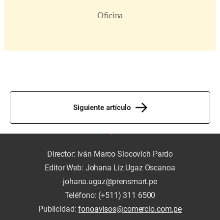
Siguiente artículo
Director: Iván Marco Slocovich Pardo
Editor Web: Johana Liz Ugaz Oscanoa
johana.ugaz@prensmart.pe
Teléfono: (+511) 311 6500
Publicidad:
fonoavisos@comercio.com.pe