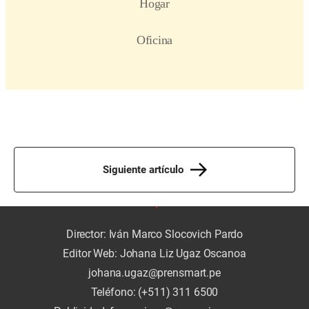
Siguiente artículo
Director: Iván Marco Slocovich Pardo
Editor Web: Johana Liz Ugaz Oscanoa
johana.ugaz@prensmart.pe
Teléfono: (+511) 311 6500