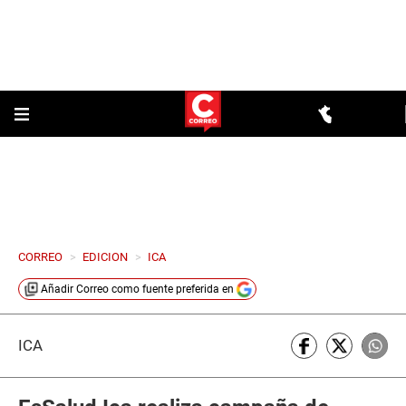
CORREO
>
EDICION
>
ICA
Añadir
Correo
como fuente preferida en
ICA