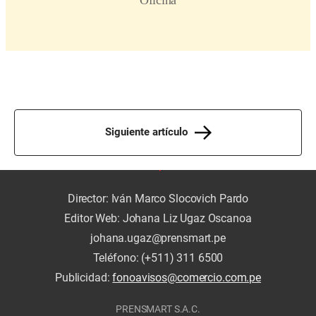
Siguiente artículo
Director: Iván Marco Slocovich Pardo
Editor Web: Johana Liz Ugaz Oscanoa
johana.ugaz@prensmart.pe
Teléfono: (+511) 311 6500
Publicidad:
fonoavisos@comercio.com.pe
PRENSMART S.A.C.