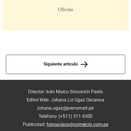
Siguiente artículo
Director: Iván Marco Slocovich Pardo
Editor Web: Johana Liz Ugaz Oscanoa
johana.ugaz@prensmart.pe
Teléfono: (+511) 311 6500
Publicidad:
fonoavisos@comercio.com.pe