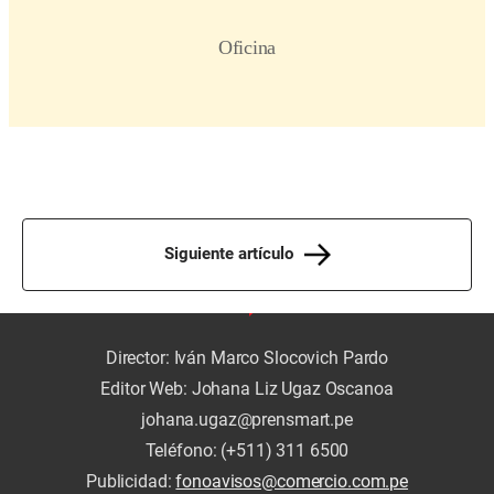
Siguiente artículo
Director: Iván Marco Slocovich Pardo
Editor Web: Johana Liz Ugaz Oscanoa
johana.ugaz@prensmart.pe
Teléfono: (+511) 311 6500
Publicidad:
fonoavisos@comercio.com.pe