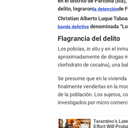
en el distrito de Parcona (Ica)
delito, lograron
de F
la detención
Christian Alberto Luque Taboad
denominada “Los
banda delictiva
Flagrancia del delito
Los policías, in situ y en el in
aproximadamente de drogas mi
clorhidrato de cocaína), una ba
Se presume que en la vivienda d
finalmente venderlas en la mo
de la población. Los sujetos, c
investigados por micro comerci