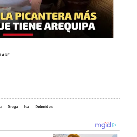
NLACE
a
Droga
Ica
Detenidos