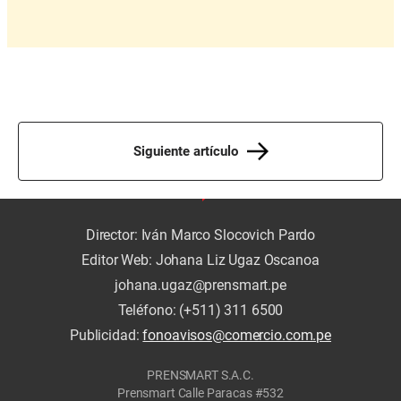
Siguiente artículo
Director: Iván Marco Slocovich Pardo
Editor Web: Johana Liz Ugaz Oscanoa
johana.ugaz@prensmart.pe
Teléfono: (+511) 311 6500
Publicidad:
fonoavisos@comercio.com.pe
PRENSMART S.A.C.
Prensmart Calle Paracas #532