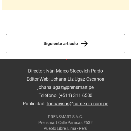
Siguiente artículo
Director: Iván Marco Slocovich Pardo
Editor Web: Johana Liz Ugaz Oscanoa
johana.ugaz@prensmart.pe
Teléfono: (+511) 311 6500
Publicidad:
fonoavisos@comercio.com.pe
PRENSMART S.A.C.
Prensmart Calle Paracas #532
Pueblo Libre, Lima - Perú