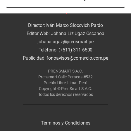
Director: Iván Marco Slocovich Pardo
Editor Web: Johana Liz Ugaz Oscanoa
johana.ugaz@prensmart.pe
Teléfono: (+511) 311 6500
Publicidad:
fonoavisos@comercio.com.pe
PRENSMART S.A.C.
Prensmart Calle Paracas #532
Pueblo Libre, Lima - Perú
Copyright © PrenSmart S.A.C.
Todos los derechos reservados
Términos y Condiciones