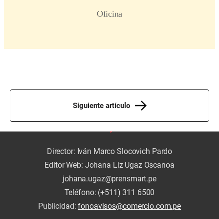
Siguiente artículo
Director: Iván Marco Slocovich Pardo
Editor Web: Johana Liz Ugaz Oscanoa
johana.ugaz@prensmart.pe
Teléfono: (+511) 311 6500
Publicidad:
fonoavisos@comercio.com.pe