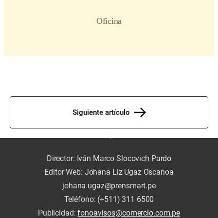
Siguiente artículo
Director: Iván Marco Slocovich Pardo
Editor Web: Johana Liz Ugaz Oscanoa
johana.ugaz@prensmart.pe
Teléfono: (+511) 311 6500
Publicidad:
fonoavisos@comercio.com.pe