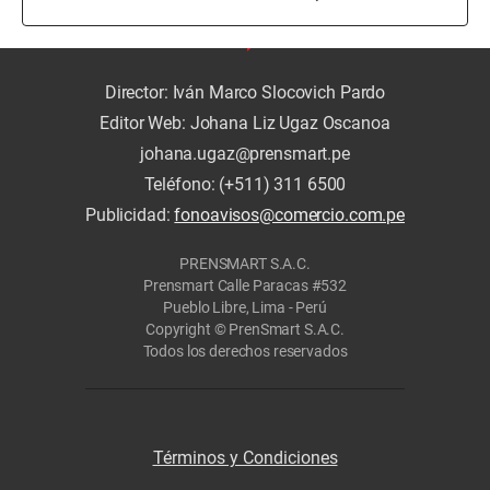
Director: Iván Marco Slocovich Pardo
Editor Web: Johana Liz Ugaz Oscanoa
johana.ugaz@prensmart.pe
Teléfono: (+511) 311 6500
Publicidad:
fonoavisos@comercio.com.pe
PRENSMART S.A.C.
Prensmart Calle Paracas #532
Pueblo Libre, Lima - Perú
Copyright © PrenSmart S.A.C.
Todos los derechos reservados
Términos y Condiciones