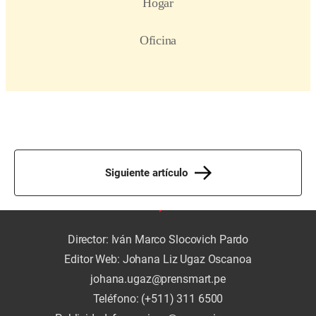
Siguiente artículo
Director: Iván Marco Slocovich Pardo
Editor Web: Johana Liz Ugaz Oscanoa
johana.ugaz@prensmart.pe
Teléfono: (+511) 311 6500